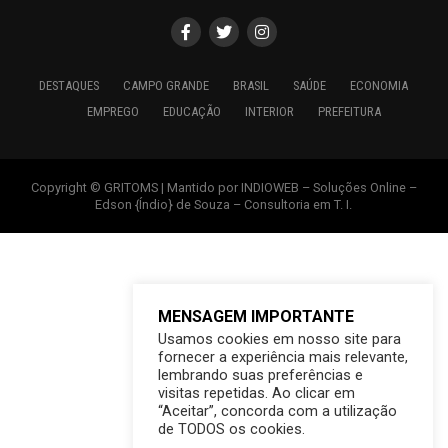
DESTAQUES
CAMPO GRANDE
BRASIL
SAÚDE
ECONOMIA
EMPREGO
EDUCAÇÃO
INTERIOR
PREFEITURA
Copyright © GRITOMS | Mantido por INDIOWEB – Soluções Online –
Edson {Índio} de Souza – Consultoria em T. I.
MENSAGEM IMPORTANTE
Usamos cookies em nosso site para
fornecer a experiência mais relevante,
lembrando suas preferências e
visitas repetidas. Ao clicar em
“Aceitar”, concorda com a utilização
de TODOS os cookies.