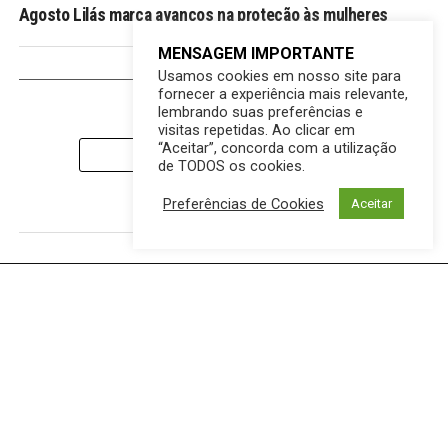
Agosto Lilás marca avanços na proteção às mulheres
MENSAGEM IMPORTANTE
Usamos cookies em nosso site para
MAIS DESTAQUES
fornecer a experiência mais relevante,
lembrando suas preferências e
visitas repetidas. Ao clicar em
“Aceitar”, concorda com a utilização
CLIQUE PARA COMENTAR
de TODOS os cookies.
Preferências de Cookies
Aceitar