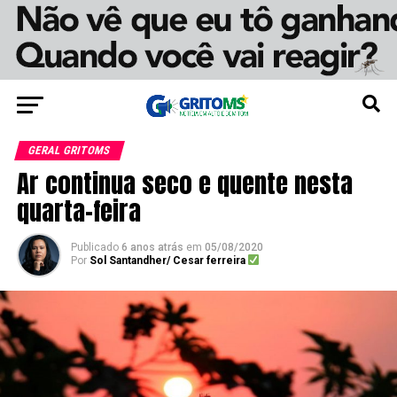
GERAL GRITOMS
Ar continua seco e quente nesta
quarta-feira
Publicado
6 anos atrás
em
05/08/2020
Por
Sol Santandher/ Cesar ferreira