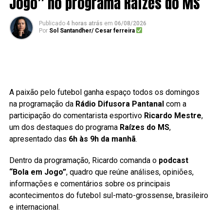
Jogo” no programa Raízes do MS
Publicado
4 horas atrás
em
06/08/2026
Por
Sol Santandher/ Cesar ferreira
A paixão pelo futebol ganha espaço todos os domingos
na programação da
Rádio Difusora Pantanal
com a
participação do comentarista esportivo
Ricardo Mestre
,
um dos destaques do programa
Raízes do MS
,
apresentado das
6h às 9h da manhã
.
Dentro da programação, Ricardo comanda o
podcast
“Bola em Jogo”
, quadro que reúne análises, opiniões,
informações e comentários sobre os principais
acontecimentos do futebol sul-mato-grossense, brasileiro
e internacional.