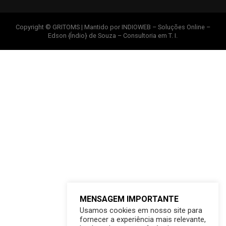
Copyright © GRITOMS | Mantido por INDIOWEB – Soluções Online –
Edson {Índio} de Souza – Consultoria em T. I.
MENSAGEM IMPORTANTE
Usamos cookies em nosso site para
fornecer a experiência mais relevante,