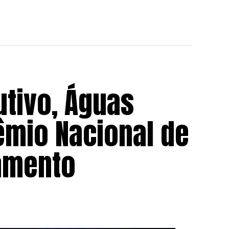
utivo, Águas
êmio Nacional de
amento