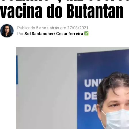
vacina do Butantan
Publicado
5 anos atrás
em
27/03/2021
Por
Sol Santandher/ Cesar ferreira