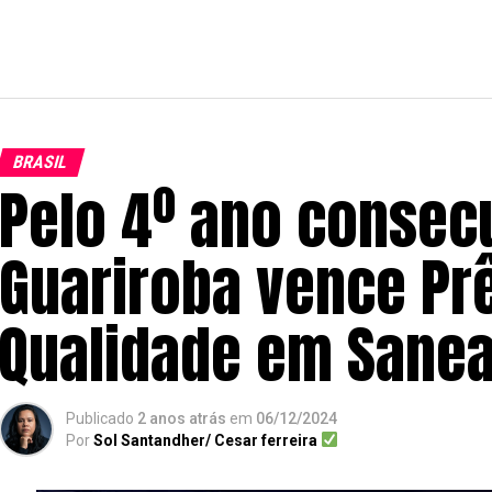
BRASIL
Pelo 4º ano consec
Guariroba vence Pr
Qualidade em Sane
Publicado
2 anos atrás
em
06/12/2024
Por
Sol Santandher/ Cesar ferreira