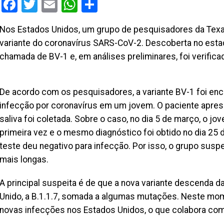
Facebook
Twitter
Email
WhatsApp
Share
Nos Estados Unidos, um grupo de pesquisadores da Tex
variante do coronavírus SARS-CoV-2. Descoberta no estad
chamada de BV-1 e, em análises preliminares, foi verifica
De acordo com os pesquisadores, a variante BV-1 foi en
infecção por coronavírus em um jovem. O paciente apres
saliva foi coletada. Sobre o caso, no dia 5 de março, o j
primeira vez e o mesmo diagnóstico foi obtido no dia 25 
teste deu negativo para infecção. Por isso, o grupo susp
mais longas.
A principal suspeita é de que a nova variante descenda da 
Unido, a B.1.1.7, somada a algumas mutações. Neste mome
novas infecções nos Estados Unidos, o que colabora com