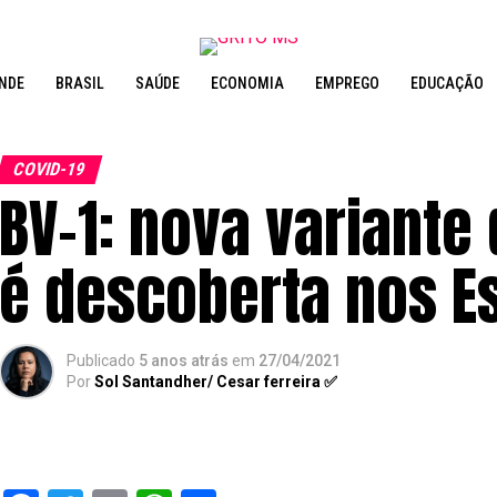
NDE
BRASIL
SAÚDE
ECONOMIA
EMPREGO
EDUCAÇÃO
COVID-19
BV-1: nova variante
é descoberta nos E
Publicado
5 anos atrás
em
27/04/2021
Por
Sol Santandher/ Cesar ferreira ✅