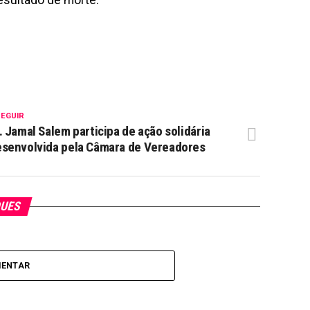
esultado de morte.
SEGUIR
. Jamal Salem participa de ação solidária
senvolvida pela Câmara de Vereadores
QUES
MENTAR