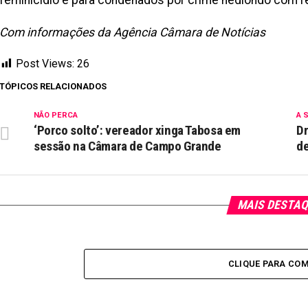
feminicídio e para condenados por crime hediondo com r
Com informações da Agência Câmara de Notícias
Post Views:
26
TÓPICOS RELACIONADOS
NÃO PERCA
A 
‘Porco solto’: vereador xinga Tabosa em
Dr
sessão na Câmara de Campo Grande
de
MAIS DESTA
CLIQUE PARA CO