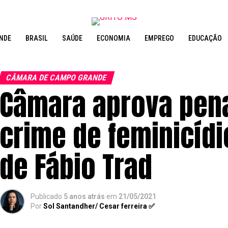
NDE
BRASIL
SAÚDE
ECONOMIA
EMPREGO
EDUCAÇÃO
CÂMARA DE CAMPO GRANDE
Câmara aprova pena
crime de feminicíd
de Fábio Trad
Publicado
5 anos atrás
em
21/05/2021
Por
Sol Santandher/ Cesar ferreira ✅