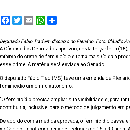
Facebook
Twitter
Email
WhatsApp
Share
Deputado Fábio Trad em discurso no Plenário. Foto: Cláudio Ar
A Câmara dos Deputados aprovou, nesta terça-feira (18),
mínima do crime de feminicídio e torna mais rígida a pr
esse crime. A matéria será enviada ao Senado.
O deputado Fábio Trad (MS) teve uma emenda de Plenário 
feminicídio um crime autônomo.
“O feminicídio precisa ampliar sua visibilidade e, para tan
contribuiria, inclusive, para o método de julgamento em p
De acordo com a medida aprovada, o feminicídio passa en
no Código Penal, com pena de reclusão de 15 a 30 anos. A