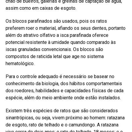
chão de bueiros, galerias e grelhas de captação de água,
assim como em caixas de esgoto.
Os blocos parafinados são usados, pois os ratos
preferem roer o material, afiando os seus dentes, portanto
além do atrativo olfativo a isca parafinada oferece
potencial resistente à umidade quando comparado às
iscas granuladas convencionais. Os blocos são
compostos de raticida letal que age no sistema
hematológico.
Para o controle adequado é necessário se basear no
conhecimento da biologia, dos hábitos comportamentais
dos roedores, habilidades e capacidades físicas de cada
espécie, além do meio ambiente onde estão instalados.
Existem três espécies de ratos que são considerados
sinantrópicas, ou seja, vivem próximo ao homem: ratazana
de esgoto, rato de telhado e o camundongo. A ratazana
vive cerca de dois anos; o rato de telhado, 18 meses; e o