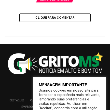
CLIQUE PARA COMENTAR
MENSAGEM IMPORTANTE
Usamos cookies em nosso site para
fornecer a experiência mais relevante,
lembrando suas preferências e
DESTAQUES
CAMPO GRANDE
BRASIL
SAÚDE
ECONOMIA
visitas repetidas. Ao clicar em
EMPREGO
EDUCAÇÃO
INTERIOR
PREFEITURA
“Aceitar”, concorda com a utilização