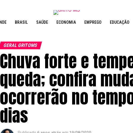
NDE
BRASIL
SAÚDE
ECONOMIA
EMPREGO
EDUCAÇÃO
GERAL GRITOMS
Chuva forte e temp
queda; confira mud
ocorrerão no temp
dias
Publicado
6 anos atrás
em
19/08/2020