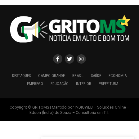
DESTAQUES
CAMPO GRANDE
BRASIL
SAÚDE
ECONOMIA
EMPREGO
EDUCAÇÃO
INTERIOR
PREFEITURA
Copyright © GRITOMS | Mantido por INDIOWEB – Soluções Online –
Edson {Índio} de Souza – Consultoria em T. I.