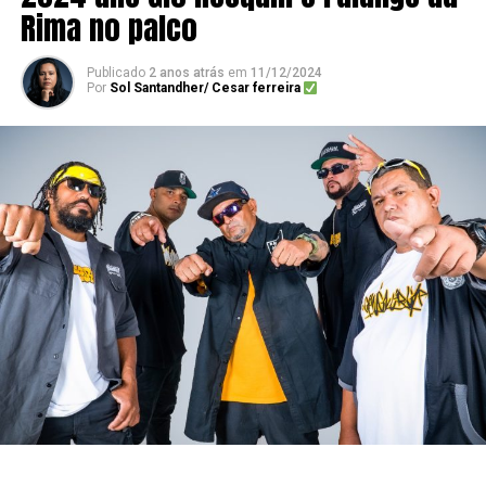
Rima no palco
Publicado
2 anos atrás
em
11/12/2024
Por
Sol Santandher/ Cesar ferreira