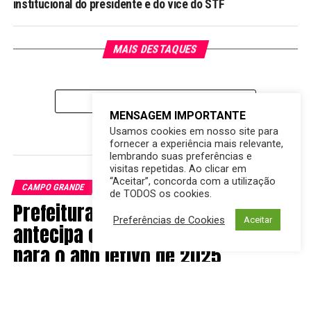
institucional do presidente e do vice do STF
MAIS DESTAQUES
CLIQUE PARA COMENTAR
MENSAGEM IMPORTANTE
Usamos cookies em nosso site para
fornecer a experiência mais relevante,
lembrando suas preferências e
visitas repetidas. Ao clicar em
“Aceitar”, concorda com a utilização
CAMPO GRANDE
de TODOS os cookies.
Prefeitura de Campo Grande
Preferências de Cookies
Aceitar
antecipa entrega de kits escolares
para o ano letivo de 2025
Publicado
2 anos atrás
em
11/12/2024
Por
Cesar Ferreira do Grito MS