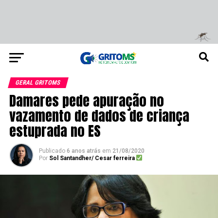
GERAL GRITOMS
Damares pede apuração no
vazamento de dados de criança
estuprada no ES
Publicado
6 anos atrás
em
21/08/2020
Por
Sol Santandher/ Cesar ferreira