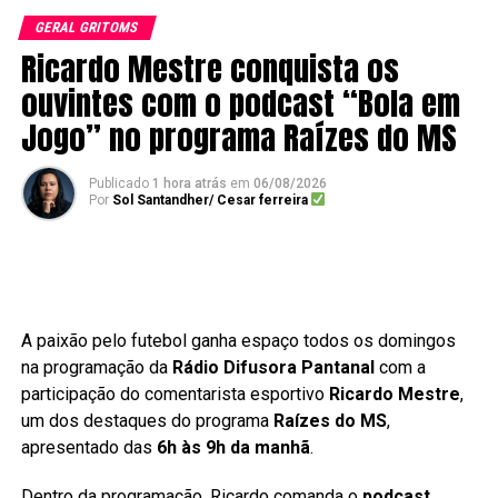
GERAL GRITOMS
Ricardo Mestre conquista os
ouvintes com o podcast “Bola em
Jogo” no programa Raízes do MS
Publicado
1 hora atrás
em
06/08/2026
Por
Sol Santandher/ Cesar ferreira
A paixão pelo futebol ganha espaço todos os domingos
na programação da
Rádio Difusora Pantanal
com a
participação do comentarista esportivo
Ricardo Mestre
,
um dos destaques do programa
Raízes do MS
,
apresentado das
6h às 9h da manhã
.
Dentro da programação, Ricardo comanda o
podcast