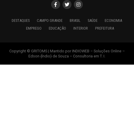
DESTAQUES
CAMPO GRANDE
BRASIL
SAÚDE
ECONOMIA
EMPREGO
EDUCAÇÃO
INTERIOR
PREFEITURA
Copyright © GRITOMS | Mantido por INDIOWEB – Soluções Online –
Edson {Índio} de Souza – Consultoria em T. I.