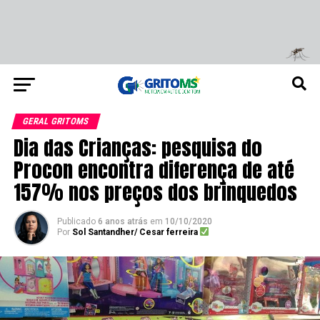
GERAL GRITOMS
Dia das Crianças: pesquisa do
Procon encontra diferença de até
157% nos preços dos brinquedos
Publicado
6 anos atrás
em
10/10/2020
Por
Sol Santandher/ Cesar ferreira