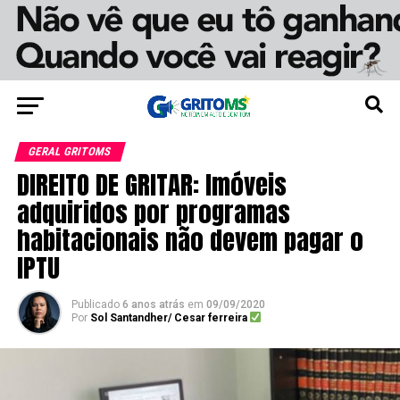
GERAL GRITOMS
DIREITO DE GRITAR: Imóveis
adquiridos por programas
habitacionais não devem pagar o
IPTU
Publicado
6 anos atrás
em
09/09/2020
Por
Sol Santandher/ Cesar ferreira