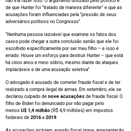
não iria fazer isso. O argumento utilizado pelo político é
de que Hunter foi “tratado de maneira diferente” e que as
acusações foram influenciadas pela “pressão de seus
adversários políticos no Congresso”.
“Nenhuma pessoa razoável que examine os fatos dos
casos pode chegar a outra conclusão senão que ele foi
escolhido especificamente por ser meu filho – e isso é
errado. Houve um esforço para destruir Hunter – que está
há cinco anos e meio sóbrio, mesmo diante de ataques
implacáveis e de uma acusação seletiva”.
O advogado é acusado de cometer fraude fiscal e de ter
realizado a compra ilegal de armas. Em setembro, ele se
declarou culpado de
nove acusações
de fraude fiscal. O
filho de Biden foi denunciado por não pagar pelo
menos
U$ 1,4 milhão
(R$ 4,9 milhões) em impostos
federais de
2016
a
2019
.
As acusações incluíam: evasão fiscal grave, apresentação