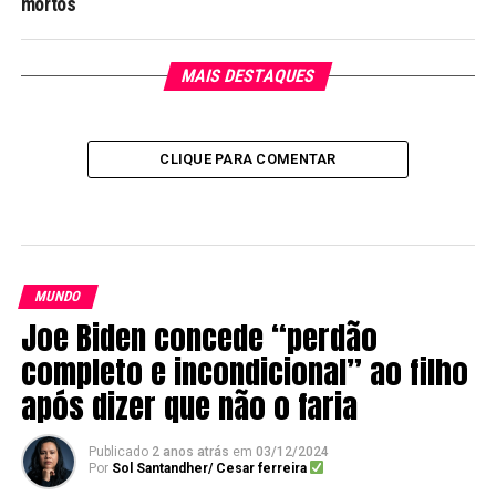
mortos
MAIS DESTAQUES
CLIQUE PARA COMENTAR
MUNDO
Joe Biden concede “perdão
completo e incondicional” ao filho
após dizer que não o faria
Publicado
2 anos atrás
em
03/12/2024
Por
Sol Santandher/ Cesar ferreira