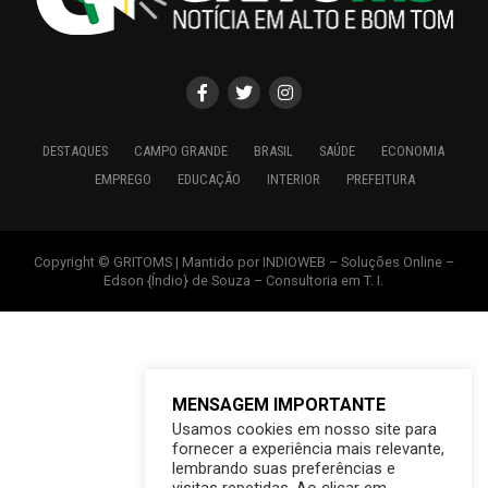
DESTAQUES
CAMPO GRANDE
BRASIL
SAÚDE
ECONOMIA
EMPREGO
EDUCAÇÃO
INTERIOR
PREFEITURA
Copyright © GRITOMS | Mantido por INDIOWEB – Soluções Online –
Edson {Índio} de Souza – Consultoria em T. I.
MENSAGEM IMPORTANTE
Usamos cookies em nosso site para
fornecer a experiência mais relevante,
lembrando suas preferências e