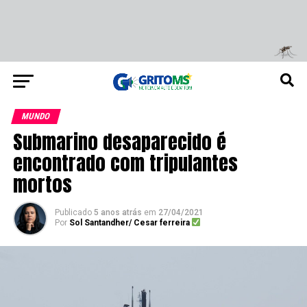
MUNDO
Submarino desaparecido é
encontrado com tripulantes
mortos
Publicado
5 anos atrás
em
27/04/2021
Por
Sol Santandher/ Cesar ferreira