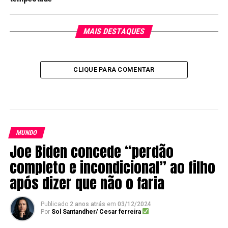
MAIS DESTAQUES
CLIQUE PARA COMENTAR
MUNDO
Joe Biden concede “perdão
completo e incondicional” ao filho
após dizer que não o faria
Publicado
2 anos atrás
em
03/12/2024
Por
Sol Santandher/ Cesar ferreira