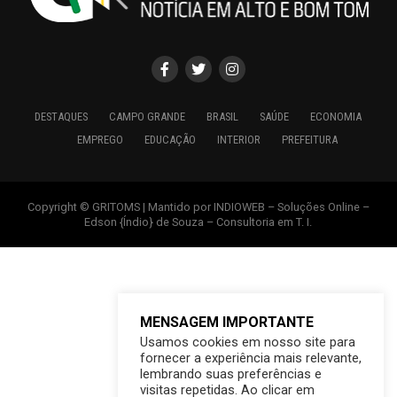
DESTAQUES
CAMPO GRANDE
BRASIL
SAÚDE
ECONOMIA
EMPREGO
EDUCAÇÃO
INTERIOR
PREFEITURA
Copyright © GRITOMS | Mantido por INDIOWEB – Soluções Online –
Edson {Índio} de Souza – Consultoria em T. I.
MENSAGEM IMPORTANTE
Usamos cookies em nosso site para
fornecer a experiência mais relevante,
lembrando suas preferências e
visitas repetidas. Ao clicar em