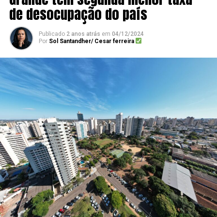
de desocupação do país
Publicado
2 anos atrás
em
04/12/2024
Por
Sol Santandher/ Cesar ferreira