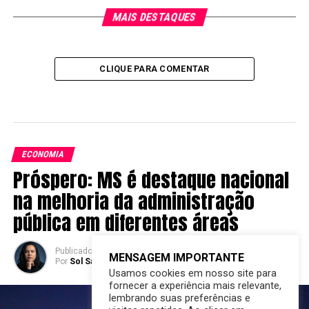
MAIS DESTAQUES
CLIQUE PARA COMENTAR
ECONOMIA
Próspero: MS é destaque nacional
na melhoria da administração
pública em diferentes áreas
Publicado
2 anos atrás
em
30/08/2024
MENSAGEM IMPORTANTE
Por
Sol Santandher/ Cesar ferreira
Usamos cookies em nosso site para
fornecer a experiência mais relevante,
lembrando suas preferências e