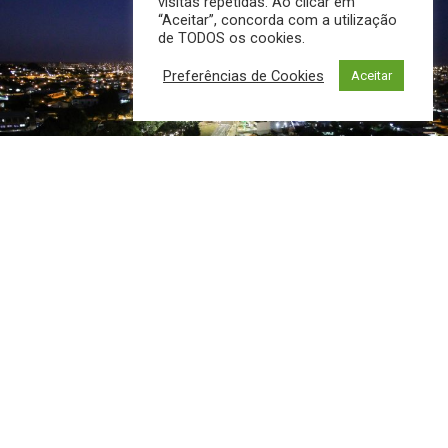
visitas repetidas. Ao clicar em
“Aceitar”, concorda com a utilização
de TODOS os cookies.
Preferências de Cookies
Aceitar
Com ações desenvolvidas para a melhoria da
administração pública, voltada a transparência e
governança adequada, o Mato Grosso do Sul é destaque
nacional no Ranking de Competitividade dos Estados,
promovido pelo CLP (Centro de Liderança Pública).