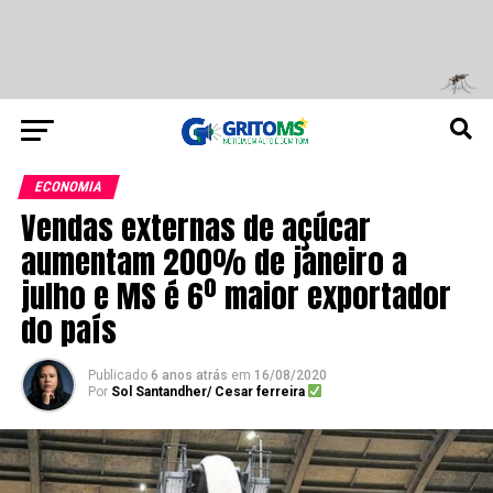
ECONOMIA
Vendas externas de açúcar
aumentam 200% de janeiro a
julho e MS é 6º maior exportador
do país
Publicado
6 anos atrás
em
16/08/2020
Por
Sol Santandher/ Cesar ferreira