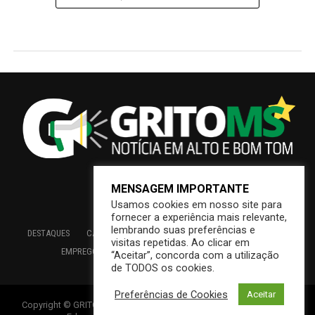
MENSAGEM IMPORTANTE
Usamos cookies em nosso site para
fornecer a experiência mais relevante,
lembrando suas preferências e
DESTAQUES
CAMPO GRANDE
BRASIL
SAÚDE
ECONOMIA
visitas repetidas. Ao clicar em
EMPREGO
EDUCAÇÃO
INTERIOR
PREFEITURA
“Aceitar”, concorda com a utilização
de TODOS os cookies.
Preferências de Cookies
Aceitar
Copyright © GRITOMS | Mantido por INDIOWEB – Soluções Online –