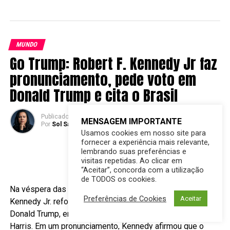
MUNDO
Go Trump: Robert F. Kennedy Jr faz
pronunciamento, pede voto em
Donald Trump e cita o Brasil
Publicado
2 anos atrás
em
05/11/2024
MENSAGEM IMPORTANTE
Por
Sol Santandher/ Cesar ferreira
Usamos cookies em nosso site para
fornecer a experiência mais relevante,
lembrando suas preferências e
visitas repetidas. Ao clicar em
“Aceitar”, concorda com a utilização
de TODOS os cookies.
Na véspera das eleições nos
Estados Unidos
, Robert F.
Preferências de Cookies
Aceitar
Kennedy Jr. reforçou seu apoio público ao republicano
Donald Trump, em oposição à candidata democrata Kamala
Harris. Em um pronunciamento, Kennedy afirmou que o