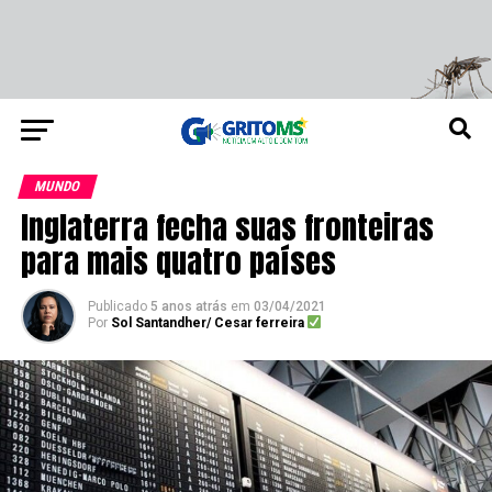
MUNDO
Inglaterra fecha suas fronteiras
para mais quatro países
Publicado
5 anos atrás
em
03/04/2021
Por
Sol Santandher/ Cesar ferreira