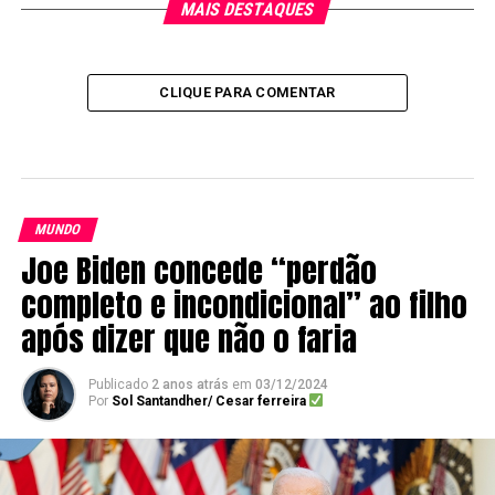
MAIS DESTAQUES
CLIQUE PARA COMENTAR
MUNDO
Joe Biden concede “perdão
completo e incondicional” ao filho
após dizer que não o faria
Publicado
2 anos atrás
em
03/12/2024
Por
Sol Santandher/ Cesar ferreira