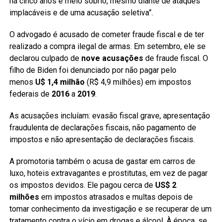
há cinco anos e meio sóbrio, mesmo diante de ataques
implacáveis e de uma acusação seletiva”.
O advogado é acusado de cometer fraude fiscal e de ter
realizado a compra ilegal de armas. Em setembro, ele se
declarou culpado de
nove acusações
de fraude fiscal. O
filho de Biden foi denunciado por não pagar pelo
menos
U$ 1,4 milhão
(R$ 4,9 milhões) em impostos
federais de
2016
a
2019
.
As acusações incluíam: evasão fiscal grave, apresentação
fraudulenta de declarações fiscais, não pagamento de
impostos e não apresentação de declarações fiscais.
A promotoria também o acusa de gastar em carros de
luxo, hoteis extravagantes e prostitutas, em vez de pagar
os impostos devidos. Ele pagou cerca de
US$ 2
milhões
em impostos atrasados e multas depois de
tomar conhecimento da investigação e se recuperar de um
tratamento contra o vício em drogas e álcool. À época, se