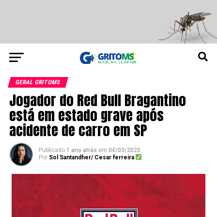
GERAL GRITOMS
Jogador do Red Bull Bragantino
está em estado grave após
acidente de carro em SP
Publicado
1 ano atrás
em
04/03/2025
Por
Sol Santandher/ Cesar ferreira