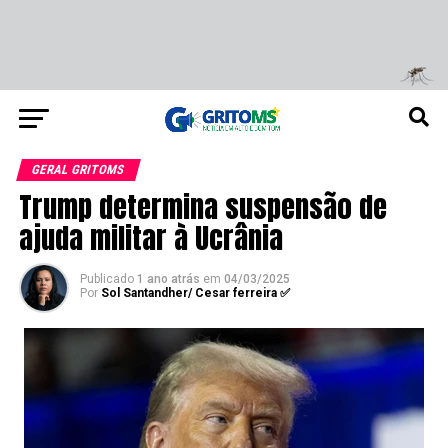
GERAL GRITOMS
Trump determina suspensão de
ajuda militar à Ucrânia
Publicado
1 ano atrás
em
04/03/2025
Por
Sol Santandher/ Cesar ferreira ✅