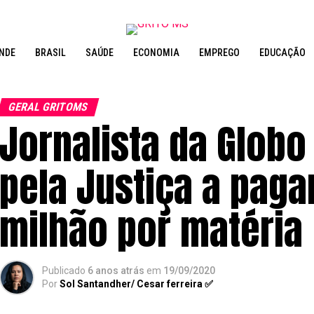
NDE
BRASIL
SAÚDE
ECONOMIA
EMPREGO
EDUCAÇÃO
GERAL GRITOMS
Jornalista da Glob
pela Justiça a pag
milhão por matéria
Publicado
6 anos atrás
em
19/09/2020
Por
Sol Santandher/ Cesar ferreira ✅