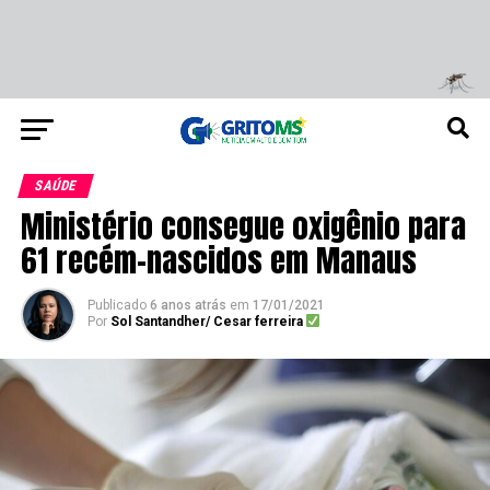
SAÚDE
Ministério consegue oxigênio para
61 recém-nascidos em Manaus
Publicado
6 anos atrás
em
17/01/2021
Por
Sol Santandher/ Cesar ferreira