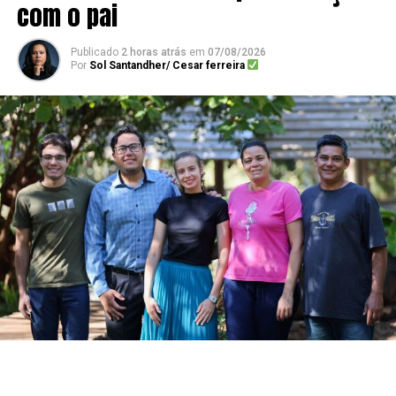
com o pai
Publicado
2 horas atrás
em
07/08/2026
Por
Sol Santandher/ Cesar ferreira