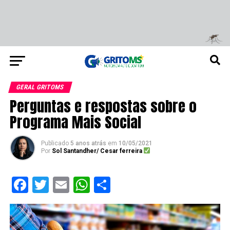
GERAL GRITOMS
Perguntas e respostas sobre o
Programa Mais Social
Publicado
5 anos atrás
em
10/05/2021
Por
Sol Santandher/ Cesar ferreira
Facebook
Twitter
Email
WhatsApp
Share