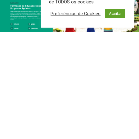
de TODOS os cookies.
Preferências de Cookies
Aceitar
Gratuita e na modalidade EAD, capacitação fortalece
práticas pedagógicas e apresenta metodologias para
tornar o aprendizado mais conectado à realidade dos
estudantes
O Senar/MS está com inscrições abertas para o
Curso de
Formação de Educadores no Programa Agrinho
, voltado a
professores e coordenadores do Ensino Fundamental I e
II (1º ao 9º ano) de Mato Grosso do Sul. Lançado