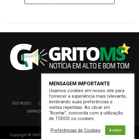
MENSAGEM IMPORTANTE
Usamos cookies em nosso site para
fornecer a experiência mais relevante,
lembrando suas preferências e
DESTAQUES
CAMPO GRANDE
BRASIL
SAÚDE
ECONOMIA
visitas repetidas. Ao clicar em
EMPREGO
EDUCAÇÃO
INTERIOR
PREFEITURA
“Aceitar”, concorda com a utilização
de TODOS os cookies.
Preferências de Cookies
Aceitar
Copyright © GRITOMS | Mantido por INDIOWEB – Soluções Online –