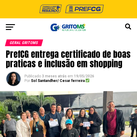
GERAL GRITOMS
PrefCG entrega certificado de boas
praticas e inclusão em shopping
Publicado
3 meses atrás
em
19/05/2026
Por
Sol Santandher/ Cesar ferreira