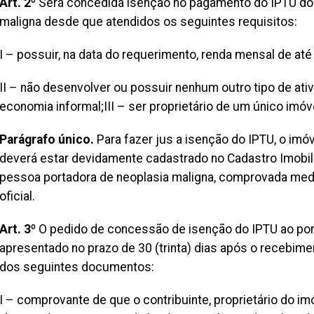
Art. 2º
Será concedida isenção no pagamento do IPTU do 
maligna desde que atendidos os seguintes requisitos:
I – possuir, na data do requerimento, renda mensal de até
II – não desenvolver ou possuir nenhum outro tipo de at
economia informal;III – ser proprietário de um único imóv
Parágrafo único.
Para fazer jus a isenção do IPTU, o imóv
deverá estar devidamente cadastrado no Cadastro Imobil
pessoa portadora de neoplasia maligna, comprovada media
oficial.
Art. 3º
O pedido de concessão de isenção do IPTU ao port
apresentado no prazo de 30 (trinta) dias após o recebim
dos seguintes documentos:
I – comprovante de que o contribuinte, proprietário do im