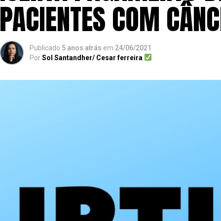
PACIENTES COM CÂNC
Publicado
5 anos atrás
em
24/06/2021
Por
Sol Santandher/ Cesar ferreira