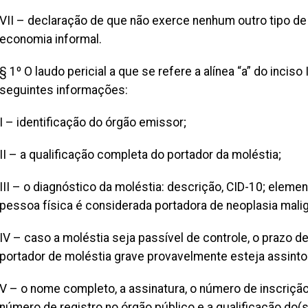
VII – declaração de que não exerce nenhum outro tipo d
economia informal.
§ 1º O laudo pericial a que se refere a alínea “a” do inciso
seguintes informações:
I – identificação do órgão emissor;
II – a qualificação completa do portador da moléstia;
III – o diagnóstico da moléstia: descrição, CID-10; elem
pessoa física é considerada portadora de neoplasia malig
IV – caso a moléstia seja passível de controle, o prazo de
portador de moléstia grave provavelmente esteja assinto
V – o nome completo, a assinatura, o número de inscriçã
número de registro no órgão público e a qualificação do(s)