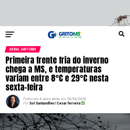
GERAL GRITOMS
Primeira frente fria do inverno
chega a MS, e temperaturas
variam entre 8°C e 29°C nesta
sexta-feira
Publicado
6 anos atrás
em
26/06/2020
Por
Sol Santandher/ Cesar ferreira