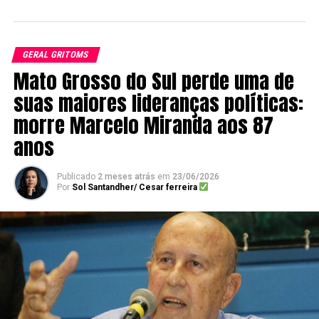
GERAL GRITOMS
Mato Grosso do Sul perde uma de
suas maiores lideranças políticas:
morre Marcelo Miranda aos 87
anos
Publicado
2 meses atrás
em
23/06/2026
Por
Sol Santandher/ Cesar ferreira