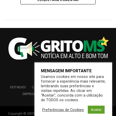
MENSAGEM IMPORTANTE
Usamos cookies em nosso site para
fornecer a experiência mais relevante,
lembrando suas preferências e
DESTAQUES
CAMPO GRANDE
BRASIL
SAÚDE
ECONOMIA
visitas repetidas. Ao clicar em
EMPREGO
EDUCAÇÃO
INTERIOR
PREFEITURA
“Aceitar”, concorda com a utilização
de TODOS os cookies.
Preferências de Cookies
Aceitar
Copyright © GRITOMS | Mantido por INDIOWEB – Soluções Online –