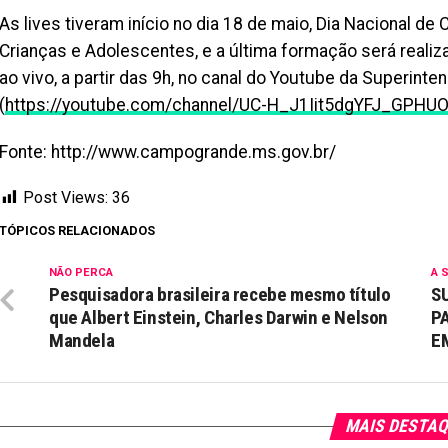
As lives tiveram início no dia 18 de maio, Dia Nacional 
Crianças e Adolescentes, e a última formação será realizad
ao vivo, a partir das 9h, no canal do Youtube da Superin
(
https://youtube.com/channel/UC-H_J1Iit5dgYFJ_GPHU
Fonte: http://www.campogrande.ms.gov.br/
Post Views:
36
TÓPICOS RELACIONADOS
NÃO PERCA
A 
Pesquisadora brasileira recebe mesmo título
S
que Albert Einstein, Charles Darwin e Nelson
P
Mandela
E
MAIS DESTA