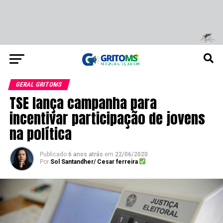
GERAL GRITOMS
TSE lança campanha para
incentivar participação de jovens
na política
Publicado
6 anos atrás
em
22/06/2020
Por
Sol Santandher/ Cesar ferreira