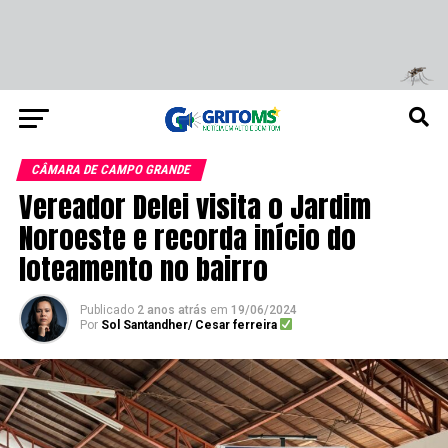
CÂMARA DE CAMPO GRANDE
Vereador Delei visita o Jardim
Noroeste e recorda início do
loteamento no bairro
Publicado
2 anos atrás
em
19/06/2024
Por
Sol Santandher/ Cesar ferreira