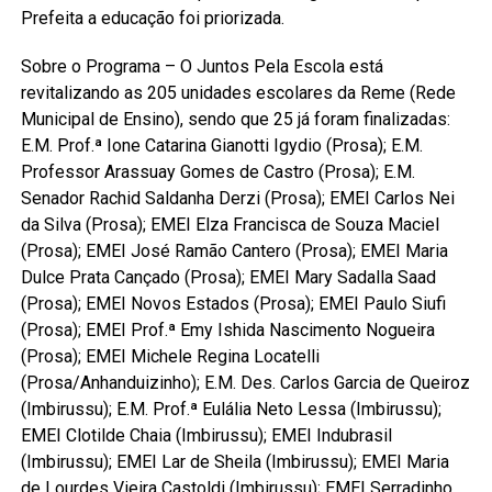
Prefeita a educação foi priorizada.
Sobre o Programa – O Juntos Pela Escola está
revitalizando as 205 unidades escolares da Reme (Rede
Municipal de Ensino), sendo que 25 já foram finalizadas:
E.M. Prof.ª Ione Catarina Gianotti Igydio (Prosa); E.M.
Professor Arassuay Gomes de Castro (Prosa); E.M.
Senador Rachid Saldanha Derzi (Prosa); EMEI Carlos Nei
da Silva (Prosa); EMEI Elza Francisca de Souza Maciel
(Prosa); EMEI José Ramão Cantero (Prosa); EMEI Maria
Dulce Prata Cançado (Prosa); EMEI Mary Sadalla Saad
(Prosa); EMEI Novos Estados (Prosa); EMEI Paulo Siufi
(Prosa); EMEI Prof.ª Emy Ishida Nascimento Nogueira
(Prosa); EMEI Michele Regina Locatelli
(Prosa/Anhanduizinho); E.M. Des. Carlos Garcia de Queiroz
(Imbirussu); E.M. Prof.ª Eulália Neto Lessa (Imbirussu);
EMEI Clotilde Chaia (Imbirussu); EMEI Indubrasil
(Imbirussu); EMEI Lar de Sheila (Imbirussu); EMEI Maria
de Lourdes Vieira Castoldi (Imbirussu); EMEI Serradinho